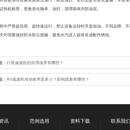
养需要清理设备表面灰尘油污，检查油封、密封垫是否老化渗漏；季度保
议拆机检查，更换老化轴承、油封，清理箱体内部油泥。
程中严禁超负荷、超转速运行，禁止设备运转时开盖加油。不同品牌、不
天环境要做好防水防尘措施，避免水汽进入箱体造成配件锈蚀。
篇：
行星减速机的应用场景有哪些？
篇：
RV减速机传动效率是多少？影响因素有哪些？
资讯
范例选用
资料下载
联系我