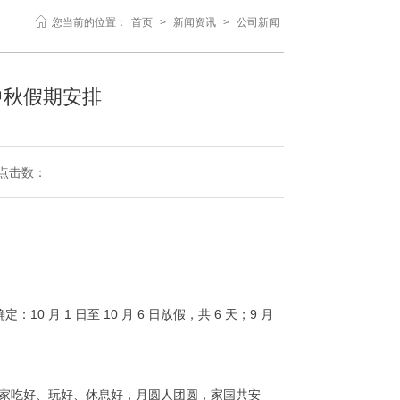
您当前的位置：
首页
>
新闻资讯
>
公司新闻
庆中秋假期安排
7 点击数：
月 1 日至 10 月 6 日放假，共 6 天；9 月
家吃好、玩好、休息好，月圆人团圆，家国共安