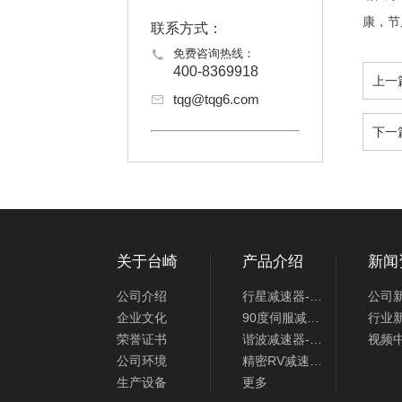
康，节
联系方式：
免费咨询热线：
400-8369918
上一
tqg@tqg6.com
下一
关于台崎
产品介绍
新闻
公司介绍
行星减速器-专配伺服步进电机
公司
企业文化
90度伺服减速器-专配伺服步进电机
行业
荣誉证书
谐波减速器-机器人关节减速机
视频
公司环境
精密RV减速器-机器人关节减速
生产设备
更多